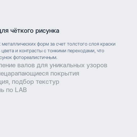
для чёткого рисунка
к металлических форм за счет толстого слоя краски
цвета и контрасты с тонкими переходами, что
сунок фотореалистичным.
ление валов для уникальных узоров
нецарапающиеся покрытия
технических параметров для гравировки позволяют
ция, подбор текстур
ть дизайн при печати.
ерматовые поверхности с дополнительной защитой
ь по LAB
в.
глубокой печати с высоким разрешением, что
ить сложные узоры и текстуры с мельчайшими
глубокой печати с высоким разрешением, что
е нанесение обеспечивает насыщенность цвета и
ить сложные узоры и текстуры с мельчайшими
ения.
е нанесение обеспечивает насыщенность цвета и
ения.