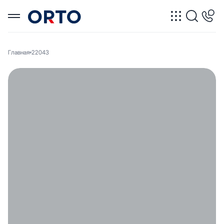
Главная
22043