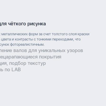
для чёткого рисунка
к металлических форм за счет толстого слоя краски
цвета и контрасты с тонкими переходами, что
сунок фотореалистичным.
ление валов для уникальных узоров
нецарапающиеся покрытия
технических параметров для гравировки позволяют
ция, подбор текстур
ть дизайн при печати.
ерматовые поверхности с дополнительной защитой
ь по LAB
в.
глубокой печати с высоким разрешением, что
ить сложные узоры и текстуры с мельчайшими
глубокой печати с высоким разрешением, что
е нанесение обеспечивает насыщенность цвета и
ить сложные узоры и текстуры с мельчайшими
ения.
е нанесение обеспечивает насыщенность цвета и
ения.