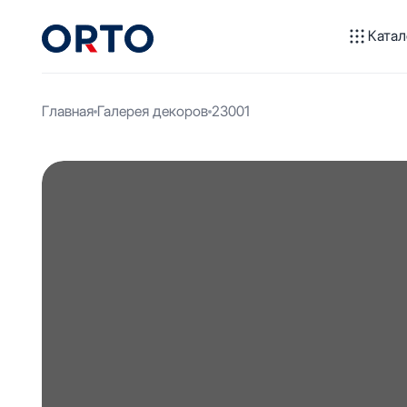
Катал
Главная
Галерея декоров
23001