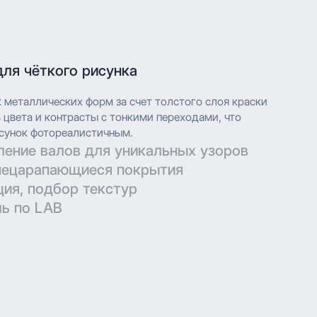
для чёткого рисунка
к металлических форм за счет толстого слоя краски
цвета и контрасты с тонкими переходами, что
сунок фотореалистичным.
ление валов для уникальных узоров
нецарапающиеся покрытия
технических параметров для гравировки позволяют
ция, подбор текстур
ть дизайн при печати.
ерматовые поверхности с дополнительной защитой
ь по LAB
в.
глубокой печати с высоким разрешением, что
ить сложные узоры и текстуры с мельчайшими
глубокой печати с высоким разрешением, что
е нанесение обеспечивает насыщенность цвета и
ить сложные узоры и текстуры с мельчайшими
ения.
е нанесение обеспечивает насыщенность цвета и
ения.