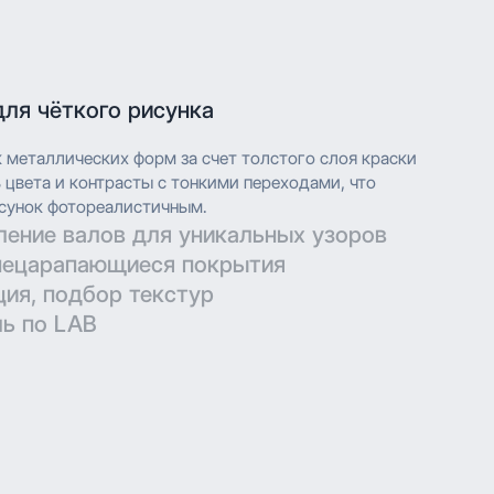
для чёткого рисунка
к металлических форм за счет толстого слоя краски
цвета и контрасты с тонкими переходами, что
сунок фотореалистичным.
ление валов для уникальных узоров
нецарапающиеся покрытия
технических параметров для гравировки позволяют
ция, подбор текстур
ть дизайн при печати.
ерматовые поверхности с дополнительной защитой
ь по LAB
в.
глубокой печати с высоким разрешением, что
ить сложные узоры и текстуры с мельчайшими
глубокой печати с высоким разрешением, что
е нанесение обеспечивает насыщенность цвета и
ить сложные узоры и текстуры с мельчайшими
ения.
е нанесение обеспечивает насыщенность цвета и
ения.