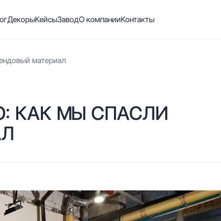
ог
Декоры
Кейсы
Завод
О компании
Контакты
рендовый материал
Ю: КАК МЫ СПАСЛИ
АЛ