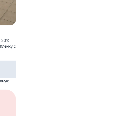
м 20%
пленку с
ивную