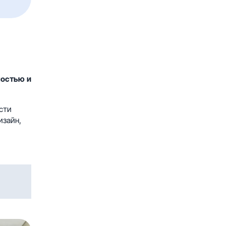
ностью и
сти
изайн,