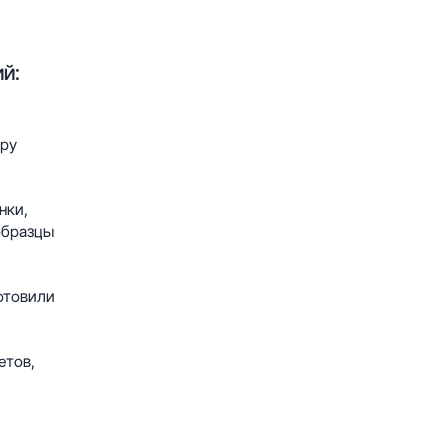
й:
тру
нки,
образцы
отовили
етов,