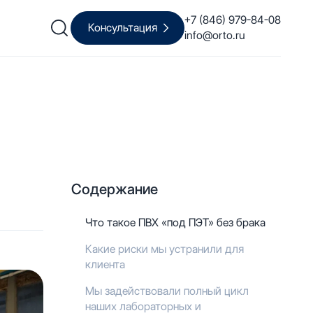
+7 (846) 979-84-08
Консультация
info@orto.ru
Содержание
Что такое ПВХ «под ПЭТ» без брака
Какие риски мы устранили для
клиента
Мы задействовали полный цикл
наших лабораторных и