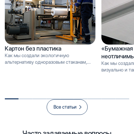
Картон без пластика
«Бумажная 
Как мы создали экологичную
неотличимы
альтернативу одноразовым стаканам,
Как мы создал
которую можно перерабатывать как
визуально и тактильно неотличимое от
обычную макулатуру Вместо PE-
эмали, но в 3 
покрытия — эмульсия: как мы загрузили
производстве и
новую линию продуктом, который
спасает экологию и открывает рынок
«зелёной» упаковки
Все статьи
Часто задаваемые вопросы