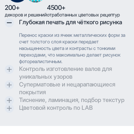
200+
4500+
декоров и решений
отработанных цветовых рецептур
Глубокая печать для чёткого рисунка
Перенос краски из ячеек металлических форм за
счет толстого слоя краски передает
насыщенность цвета и контрасты с тонкими
переходами, что максимально делает рисунок
фотореалистичным.
Контроль изготовление валов для
уникальных узоров
Суперматовые и нецарапающиеся
Контроль и разработка технических параметров
покрытия
для гравировки позволяют максимально
Тиснение, ламинация, подбор текстур
воссоздавать дизайн при печати.
Создаем матовые и суперматовые поверхности с
Цветовой контроль по LAB
дополнительной защитой для трендовых
Применяем технологию глубокой печати с
проектов.
высоким разрешением, что позволяет
Применяем технологию глубокой печати с
воспроизводить сложные узоры и текстуры с
высоким разрешением, что позволяет
мельчайшими деталями. Многослойное нанесение
воспроизводить сложные узоры и текстуры с