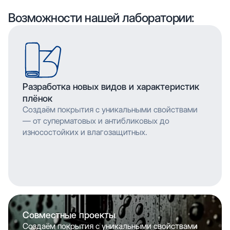
обеспечивает насыщенность цвета и
мельчайшими деталями. Многослойное нанесение
Возможности нашей лаборатории:
долговечность изображения.
обеспечивает насыщенность цвета и
долговечность изображения.
Разработка новых видов и характеристик
плёнок
Создаём покрытия с уникальными свойствами
— от суперматовых и антибликовых до
износостойких и влагозащитных.
Совместные проекты
Создаём покрытия с уникальными свойствами