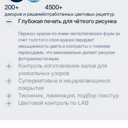
200+
4500+
декоров и решений
отработанных цветовых рецептур
Глубокая печать для чёткого рисунка
Перенос краски из ячеек металлических форм за
счет толстого слоя краски передает
насыщенность цвета и контрасты с тонкими
переходами, что максимально делает рисунок
фотореалистичным.
Контроль изготовление валов для
уникальных узоров
Суперматовые и нецарапающиеся
Контроль и разработка технических параметров
покрытия
для гравировки позволяют максимально
Тиснение, ламинация, подбор текстур
воссоздавать дизайн при печати.
Создаем матовые и суперматовые поверхности с
Цветовой контроль по LAB
дополнительной защитой для трендовых
Применяем технологию глубокой печати с
проектов.
высоким разрешением, что позволяет
Применяем технологию глубокой печати с
воспроизводить сложные узоры и текстуры с
высоким разрешением, что позволяет
мельчайшими деталями. Многослойное нанесение
воспроизводить сложные узоры и текстуры с