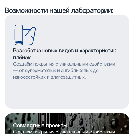
обеспечивает насыщенность цвета и
мельчайшими деталями. Многослойное нанесение
Возможности нашей лаборатории:
долговечность изображения.
обеспечивает насыщенность цвета и
долговечность изображения.
Разработка новых видов и характеристик
плёнок
Создаём покрытия с уникальными свойствами
— от суперматовых и антибликовых до
износостойких и влагозащитных.
Совместные проекты
Создаём покрытия с уникальными свойствами