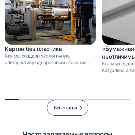
Картон без пластика
«Бумажная 
Как мы создали экологичную
неотличимы
альтернативу одноразовым стаканам,
Как мы создал
которую можно перерабатывать как
визуально и тактильно неотличимое от
обычную макулатуру Вместо PE-
эмали, но в 3 
покрытия — эмульсия: как мы загрузили
производстве и
новую линию продуктом, который
спасает экологию и открывает рынок
«зелёной» упаковки
Все статьи
Часто задаваемые вопросы