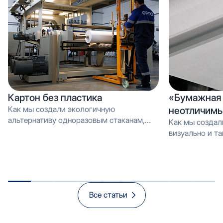
Картон без пластика
«Бумажная 
Как мы создали экологичную
неотличимы
альтернативу одноразовым стаканам,
Как мы создал
которую можно перерабатывать как
визуально и тактильно неотличимое от
обычную макулатуру Вместо PE-
эмали, но в 3 
покрытия — эмульсия: как мы загрузили
производстве и
новую линию продуктом, который
спасает экологию и открывает рынок
«зелёной» упаковки
Все статьи