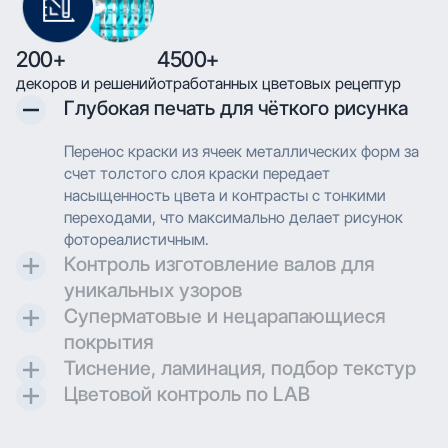
200+
4500+
декоров и решений
отработанных цветовых рецептур
Глубокая печать для чёткого рисунка
Перенос краски из ячеек металлических форм за
счет толстого слоя краски передает
насыщенность цвета и контрасты с тонкими
переходами, что максимально делает рисунок
фотореалистичным.
Контроль изготовление валов для
уникальных узоров
Суперматовые и нецарапающиеся
Контроль и разработка технических параметров
покрытия
для гравировки позволяют максимально
Тиснение, ламинация, подбор текстур
воссоздавать дизайн при печати.
Создаем матовые и суперматовые поверхности с
Цветовой контроль по LAB
дополнительной защитой для трендовых
Применяем технологию глубокой печати с
проектов.
высоким разрешением, что позволяет
Применяем технологию глубокой печати с