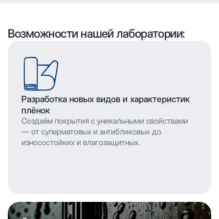
воспроизводить сложные узоры и текстуры с
высоким разрешением, что позволяет
мельчайшими деталями. Многослойное нанесение
воспроизводить сложные узоры и текстуры с
обеспечивает насыщенность цвета и
мельчайшими деталями. Многослойное нанесение
Возможности нашей лаборатории:
долговечность изображения.
обеспечивает насыщенность цвета и
долговечность изображения.
Разработка новых видов и характеристик
плёнок
Создаём покрытия с уникальными свойствами
— от суперматовых и антибликовых до
износостойких и влагозащитных.