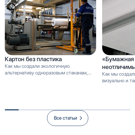
Картон без пластика
«Бумажная 
Как мы создали экологичную
неотличимы
альтернативу одноразовым стаканам,
Как мы создал
которую можно перерабатывать как
визуально и тактильно неотличимое от
обычную макулатуру Вместо PE-
эмали, но в 3 
покрытия — эмульсия: как мы загрузили
производстве и
новую линию продуктом, который
спасает экологию и открывает рынок
«зелёной» упаковки
Все статьи