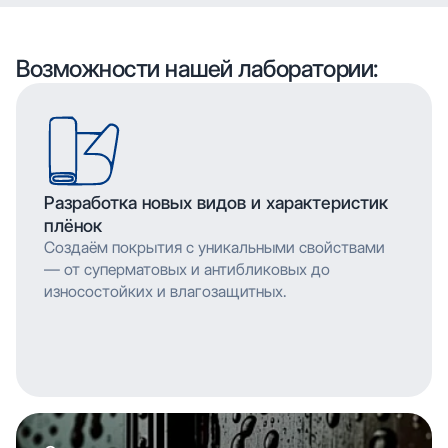
воспроизводить сложные узоры и текстуры с
высоким разрешением, что позволяет
мельчайшими деталями. Многослойное нанесение
воспроизводить сложные узоры и текстуры с
обеспечивает насыщенность цвета и
мельчайшими деталями. Многослойное нанесение
Возможности нашей лаборатории:
долговечность изображения.
обеспечивает насыщенность цвета и
долговечность изображения.
Разработка новых видов и характеристик
плёнок
Создаём покрытия с уникальными свойствами
— от суперматовых и антибликовых до
износостойких и влагозащитных.