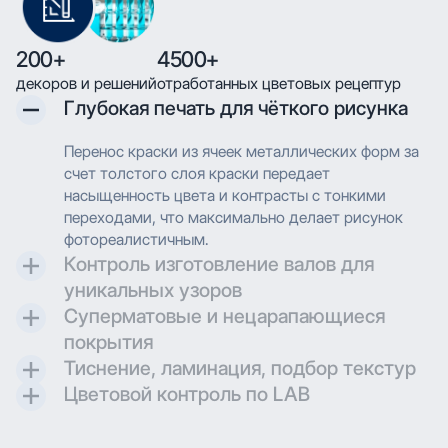
200+
4500+
декоров и решений
отработанных цветовых рецептур
Глубокая печать для чёткого рисунка
Перенос краски из ячеек металлических форм за
счет толстого слоя краски передает
насыщенность цвета и контрасты с тонкими
переходами, что максимально делает рисунок
фотореалистичным.
Контроль изготовление валов для
уникальных узоров
Суперматовые и нецарапающиеся
Контроль и разработка технических параметров
покрытия
для гравировки позволяют максимально
Тиснение, ламинация, подбор текстур
воссоздавать дизайн при печати.
Создаем матовые и суперматовые поверхности с
Цветовой контроль по LAB
дополнительной защитой для трендовых
Применяем технологию глубокой печати с
проектов.
высоким разрешением, что позволяет
Применяем технологию глубокой печати с