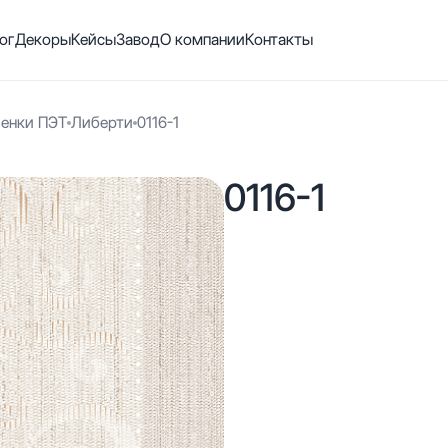
ог
Декоры
Кейсы
Завод
О компании
Контакты
енки ПЭТ
Либерти
0116-1
0116-1