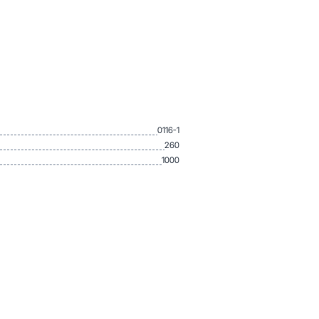
0116-1
260
1000