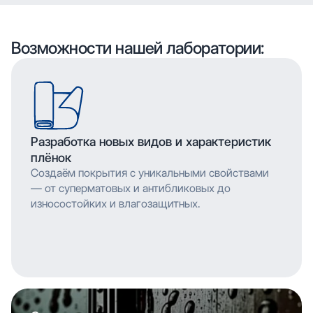
воспроизводить сложные узоры и текстуры с
высоким разрешением, что позволяет
мельчайшими деталями. Многослойное нанесение
воспроизводить сложные узоры и текстуры с
обеспечивает насыщенность цвета и
мельчайшими деталями. Многослойное нанесение
Возможности нашей лаборатории:
долговечность изображения.
обеспечивает насыщенность цвета и
долговечность изображения.
Разработка новых видов и характеристик
плёнок
Создаём покрытия с уникальными свойствами
— от суперматовых и антибликовых до
износостойких и влагозащитных.