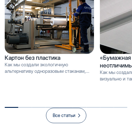
Картон без пластика
«Бумажная 
Как мы создали экологичную
неотличимы
альтернативу одноразовым стаканам,
Как мы создал
которую можно перерабатывать как
визуально и тактильно неотличимое от
обычную макулатуру Вместо PE-
эмали, но в 3 
покрытия — эмульсия: как мы загрузили
производстве и
новую линию продуктом, который
спасает экологию и открывает рынок
«зелёной» упаковки
Все статьи