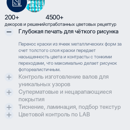
200+
4500+
декоров и решений
отработанных цветовых рецептур
Глубокая печать для чёткого рисунка
Перенос краски из ячеек металлических форм за
счет толстого слоя краски передает
насыщенность цвета и контрасты с тонкими
переходами, что максимально делает рисунок
фотореалистичным.
Контроль изготовление валов для
уникальных узоров
Суперматовые и нецарапающиеся
Контроль и разработка технических параметров
покрытия
для гравировки позволяют максимально
Тиснение, ламинация, подбор текстур
воссоздавать дизайн при печати.
Создаем матовые и суперматовые поверхности с
Цветовой контроль по LAB
дополнительной защитой для трендовых
Применяем технологию глубокой печати с
проектов.
высоким разрешением, что позволяет
Применяем технологию глубокой печати с