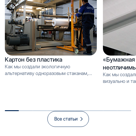
Картон без пластика
«Бумажная 
Как мы создали экологичную
неотличимы
альтернативу одноразовым стаканам,
Как мы создал
которую можно перерабатывать как
визуально и тактильно неотличимое от
обычную макулатуру Вместо PE-
эмали, но в 3 
покрытия — эмульсия: как мы загрузили
производстве и
новую линию продуктом, который
спасает экологию и открывает рынок
«зелёной» упаковки
Все статьи