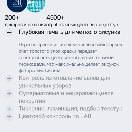
200+
4500+
декоров и решений
отработанных цветовых рецептур
Глубокая печать для чёткого рисунка
Перенос краски из ячеек металлических форм за
счет толстого слоя краски передает
насыщенность цвета и контрасты с тонкими
переходами, что максимально делает рисунок
фотореалистичным.
Контроль изготовление валов для
уникальных узоров
Суперматовые и нецарапающиеся
Контроль и разработка технических параметров
покрытия
для гравировки позволяют максимально
Тиснение, ламинация, подбор текстур
воссоздавать дизайн при печати.
Создаем матовые и суперматовые поверхности с
Цветовой контроль по LAB
дополнительной защитой для трендовых
Применяем технологию глубокой печати с
проектов.
высоким разрешением, что позволяет
Применяем технологию глубокой печати с