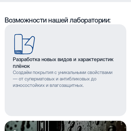
воспроизводить сложные узоры и текстуры с
высоким разрешением, что позволяет
мельчайшими деталями. Многослойное нанесение
воспроизводить сложные узоры и текстуры с
обеспечивает насыщенность цвета и
мельчайшими деталями. Многослойное нанесение
Возможности нашей лаборатории:
долговечность изображения.
обеспечивает насыщенность цвета и
долговечность изображения.
Разработка новых видов и характеристик
плёнок
Создаём покрытия с уникальными свойствами
— от суперматовых и антибликовых до
износостойких и влагозащитных.