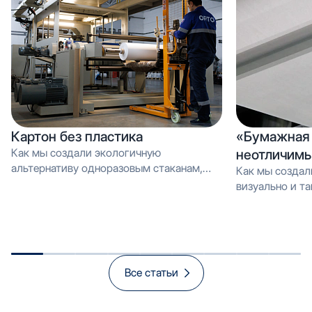
Картон без пластика
«Бумажная 
Как мы создали экологичную
неотличимы
альтернативу одноразовым стаканам,
Как мы создал
которую можно перерабатывать как
визуально и тактильно неотличимое от
обычную макулатуру Вместо PE-
эмали, но в 3 
покрытия — эмульсия: как мы загрузили
производстве и
новую линию продуктом, который
спасает экологию и открывает рынок
«зелёной» упаковки
Все статьи