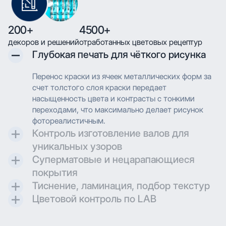
200+
4500+
декоров и решений
отработанных цветовых рецептур
Глубокая печать для чёткого рисунка
Перенос краски из ячеек металлических форм за
счет толстого слоя краски передает
насыщенность цвета и контрасты с тонкими
переходами, что максимально делает рисунок
фотореалистичным.
Контроль изготовление валов для
уникальных узоров
Суперматовые и нецарапающиеся
Контроль и разработка технических параметров
покрытия
для гравировки позволяют максимально
Тиснение, ламинация, подбор текстур
воссоздавать дизайн при печати.
Создаем матовые и суперматовые поверхности с
Цветовой контроль по LAB
дополнительной защитой для трендовых
Применяем технологию глубокой печати с
проектов.
высоким разрешением, что позволяет
Применяем технологию глубокой печати с