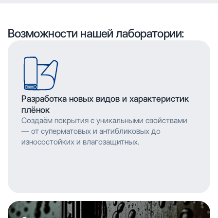
воспроизводить сложные узоры и текстуры с
высоким разрешением, что позволяет
мельчайшими деталями. Многослойное нанесение
воспроизводить сложные узоры и текстуры с
обеспечивает насыщенность цвета и
мельчайшими деталями. Многослойное нанесение
Возможности нашей лаборатории:
долговечность изображения.
обеспечивает насыщенность цвета и
долговечность изображения.
Разработка новых видов и характеристик
плёнок
Создаём покрытия с уникальными свойствами
— от суперматовых и антибликовых до
износостойких и влагозащитных.