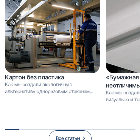
Картон без пластика
«Бумажная 
Как мы создали экологичную
неотличимы
альтернативу одноразовым стаканам,
Как мы создал
которую можно перерабатывать как
визуально и тактильно неотличимое от
обычную макулатуру Вместо PE-
эмали, но в 3 
покрытия — эмульсия: как мы загрузили
производстве и
новую линию продуктом, который
спасает экологию и открывает рынок
«зелёной» упаковки
Все статьи