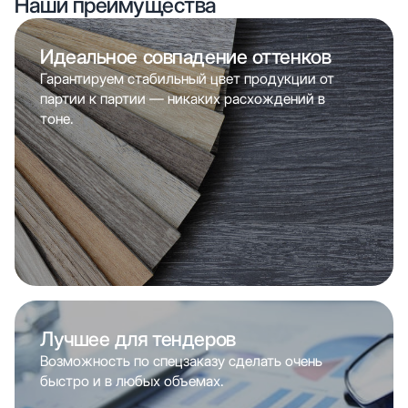
Наши преимущества
Идеальное совпадение оттенков
Гарантируем стабильный цвет продукции от
партии к партии — никаких расхождений в
тоне.
Лучшее для тендеров
Возможность по спецзаказу сделать очень
быстро и в любых объемах.