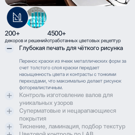
200+
4500+
декоров и решений
отработанных цветовых рецептур
Глубокая печать для чёткого рисунка
Перенос краски из ячеек металлических форм за
счет толстого слоя краски передает
насыщенность цвета и контрасты с тонкими
переходами, что максимально делает рисунок
фотореалистичным.
Контроль изготовление валов для
уникальных узоров
Суперматовые и нецарапающиеся
Контроль и разработка технических параметров
покрытия
для гравировки позволяют максимально
Тиснение, ламинация, подбор текстур
воссоздавать дизайн при печати.
Создаем матовые и суперматовые поверхности с
Цветовой контроль по LAB