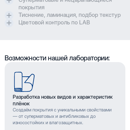
Контроль и разработка технических параметров
покрытия
для гравировки позволяют максимально
Тиснение, ламинация, подбор текстур
воссоздавать дизайн при печати.
Создаем матовые и суперматовые поверхности с
Цветовой контроль по LAB
дополнительной защитой для трендовых
Применяем технологию глубокой печати с
проектов.
высоким разрешением, что позволяет
Применяем технологию глубокой печати с
воспроизводить сложные узоры и текстуры с
высоким разрешением, что позволяет
мельчайшими деталями. Многослойное нанесение
воспроизводить сложные узоры и текстуры с
обеспечивает насыщенность цвета и
мельчайшими деталями. Многослойное нанесение
Возможности нашей лаборатории:
долговечность изображения.
обеспечивает насыщенность цвета и
долговечность изображения.
Разработка новых видов и характеристик
плёнок
Создаём покрытия с уникальными свойствами
— от суперматовых и антибликовых до
износостойких и влагозащитных.