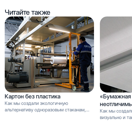
Читайте также
Картон без пластика
«Бумажная 
Как мы создали экологичную
неотличимы
альтернативу одноразовым стаканам,
Как мы создал
которую можно перерабатывать как
визуально и тактильно неотличимое от
обычную макулатуру Вместо PE-
эмали, но в 3 
покрытия — эмульсия: как мы загрузили
производстве и