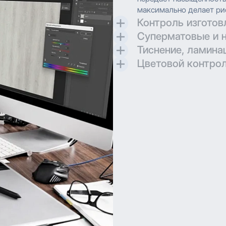
максимально делает ри
Контроль изготов
Суперматовые и 
Контроль и разработка 
Тиснение, ламина
максимально воссоздава
Создаем матовые и суп
Цветовой контрол
для трендовых проекто
Применяем технологию 
позволяет воспроизвод
Применяем технологию 
деталями. Многослойно
позволяет воспроизвод
долговечность изображ
деталями. Многослойно
долговечность изображ