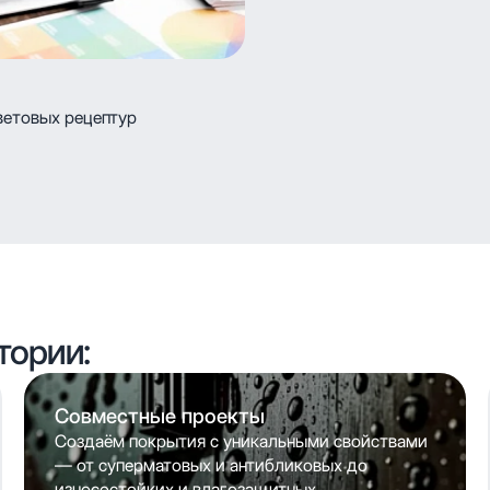
ветовых рецептур
тории:
Совместные проекты
Создаём покрытия с уникальными свойствами
— от суперматовых и антибликовых до
износостойких и влагозащитных.