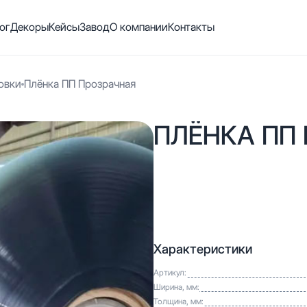
ог
Декоры
Кейсы
Завод
О компании
Контакты
овки
Плёнка ПП Прозрачная
ПЛЁНКА ПП
Характеристики
Артикул:
Ширина, мм:
Толщина, мм: