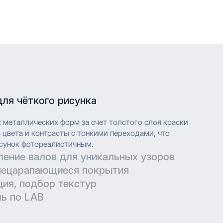
для чёткого рисунка
к металлических форм за счет толстого слоя краски
цвета и контрасты с тонкими переходами, что
сунок фотореалистичным.
ление валов для уникальных узоров
нецарапающиеся покрытия
технических параметров для гравировки позволяют
ция, подбор текстур
ть дизайн при печати.
ерматовые поверхности с дополнительной защитой
ь по LAB
в.
глубокой печати с высоким разрешением, что
ить сложные узоры и текстуры с мельчайшими
глубокой печати с высоким разрешением, что