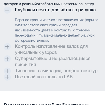
декоров и решений
отработанных цветовых рецептур
Глубокая печать для чёткого рисунка
Перенос краски из ячеек металлических форм за
счет толстого слоя краски передает
насыщенность цвета и контрасты с тонкими
переходами, что максимально делает рисунок
фотореалистичным.
Контроль изготовление валов для
уникальных узоров
Суперматовые и нецарапающиеся
Контроль и разработка технических параметров
покрытия
для гравировки позволяют максимально
Тиснение, ламинация, подбор текстур
воссоздавать дизайн при печати.
Создаем матовые и суперматовые поверхности с
Цветовой контроль по LAB
дополнительной защитой для трендовых
Применяем технологию глубокой печати с
проектов.
высоким разрешением, что позволяет
Применяем технологию глубокой печати с
воспроизводить сложные узоры и текстуры с
высоким разрешением, что позволяет
мельчайшими деталями. Многослойное нанесение
воспроизводить сложные узоры и текстуры с
обеспечивает насыщенность цвета и
мельчайшими деталями. Многослойное нанесение