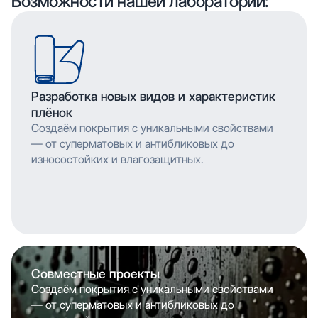
Возможности нашей лаборатории:
долговечность изображения.
обеспечивает насыщенность цвета и
долговечность изображения.
Разработка новых видов и характеристик
плёнок
Создаём покрытия с уникальными свойствами
— от суперматовых и антибликовых до
износостойких и влагозащитных.
Совместные проекты
Создаём покрытия с уникальными свойствами
— от суперматовых и антибликовых до