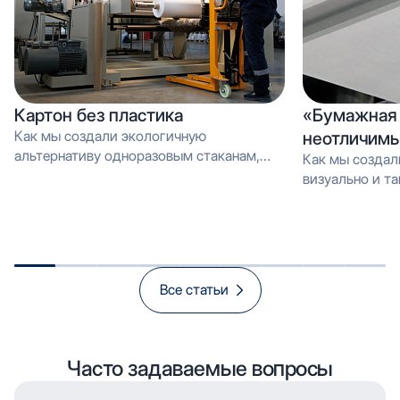
Картон без пластика
«Бумажная 
Как мы создали экологичную
неотличимы
альтернативу одноразовым стаканам,
Как мы создал
которую можно перерабатывать как
визуально и тактильно неотличимое от
обычную макулатуру Вместо PE-
эмали, но в 3 
покрытия — эмульсия: как мы загрузили
производстве и
новую линию продуктом, который
спасает экологию и открывает рынок
«зелёной» упаковки
Все статьи
Часто задаваемые вопросы