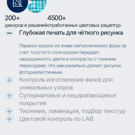
200+
4500+
декоров и решений
отработанных цветовых рецептур
Глубокая печать для чёткого рисунка
Перенос краски из ячеек металлических форм за
счет толстого слоя краски передает
насыщенность цвета и контрасты с тонкими
переходами, что максимально делает рисунок
фотореалистичным.
Контроль изготовление валов для
уникальных узоров
Суперматовые и нецарапающиеся
Контроль и разработка технических параметров
покрытия
для гравировки позволяют максимально
Тиснение, ламинация, подбор текстур
воссоздавать дизайн при печати.
Создаем матовые и суперматовые поверхности с
Цветовой контроль по LAB
дополнительной защитой для трендовых
Применяем технологию глубокой печати с
проектов.
высоким разрешением, что позволяет
Применяем технологию глубокой печати с