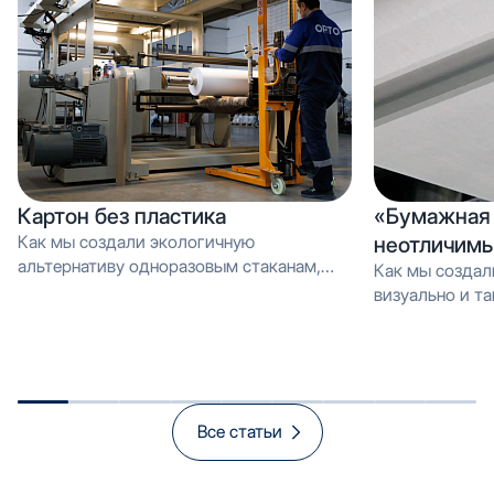
Картон без пластика
«Бумажная 
Как мы создали экологичную
неотличимы
альтернативу одноразовым стаканам,
Как мы создал
которую можно перерабатывать как
визуально и тактильно неотличимое от
обычную макулатуру Вместо PE-
эмали, но в 3 
покрытия — эмульсия: как мы загрузили
производстве и
новую линию продуктом, который
спасает экологию и открывает рынок
«зелёной» упаковки
Все статьи