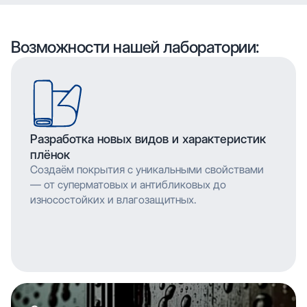
воспроизводить сложные узоры и текстуры с
высоким разрешением, что позволяет
мельчайшими деталями. Многослойное нанесение
воспроизводить сложные узоры и текстуры с
обеспечивает насыщенность цвета и
мельчайшими деталями. Многослойное нанесение
Возможности нашей лаборатории:
долговечность изображения.
обеспечивает насыщенность цвета и
долговечность изображения.
Разработка новых видов и характеристик
плёнок
Создаём покрытия с уникальными свойствами
— от суперматовых и антибликовых до
износостойких и влагозащитных.