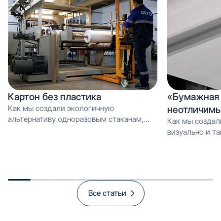
Картон без пластика
«Бумажная 
Как мы создали экологичную
неотличимы
альтернативу одноразовым стаканам,
Как мы создал
которую можно перерабатывать как
визуально и тактильно неотличимое от
обычную макулатуру Вместо PE-
эмали, но в 3 
покрытия — эмульсия: как мы загрузили
производстве и
новую линию продуктом, который
спасает экологию и открывает рынок
«зелёной» упаковки
Все статьи