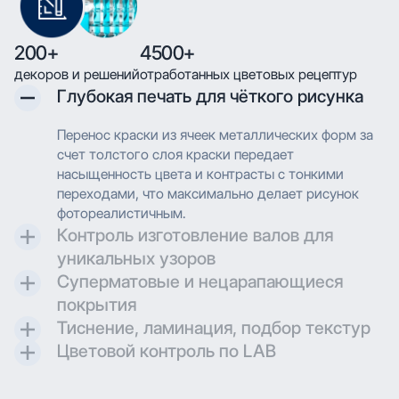
200+
4500+
декоров и решений
отработанных цветовых рецептур
Глубокая печать для чёткого рисунка
Перенос краски из ячеек металлических форм за
счет толстого слоя краски передает
насыщенность цвета и контрасты с тонкими
переходами, что максимально делает рисунок
фотореалистичным.
Контроль изготовление валов для
уникальных узоров
Суперматовые и нецарапающиеся
Контроль и разработка технических параметров
покрытия
для гравировки позволяют максимально
Тиснение, ламинация, подбор текстур
воссоздавать дизайн при печати.
Создаем матовые и суперматовые поверхности с
Цветовой контроль по LAB
дополнительной защитой для трендовых
Применяем технологию глубокой печати с
проектов.
высоким разрешением, что позволяет
Применяем технологию глубокой печати с