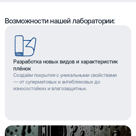
воспроизводить сложные узоры и текстуры с
высоким разрешением, что позволяет
мельчайшими деталями. Многослойное нанесение
воспроизводить сложные узоры и текстуры с
обеспечивает насыщенность цвета и
мельчайшими деталями. Многослойное нанесение
Возможности нашей лаборатории:
долговечность изображения.
обеспечивает насыщенность цвета и
долговечность изображения.
Разработка новых видов и характеристик
плёнок
Создаём покрытия с уникальными свойствами
— от суперматовых и антибликовых до
износостойких и влагозащитных.