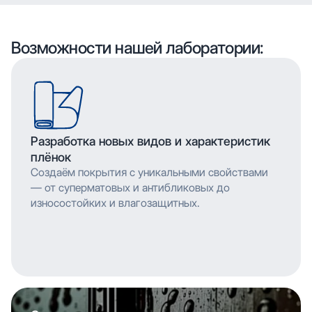
воспроизводить сложные узоры и текстуры с
высоким разрешением, что позволяет
мельчайшими деталями. Многослойное нанесение
воспроизводить сложные узоры и текстуры с
обеспечивает насыщенность цвета и
мельчайшими деталями. Многослойное нанесение
Возможности нашей лаборатории:
долговечность изображения.
обеспечивает насыщенность цвета и
долговечность изображения.
Разработка новых видов и характеристик
плёнок
Создаём покрытия с уникальными свойствами
— от суперматовых и антибликовых до
износостойких и влагозащитных.