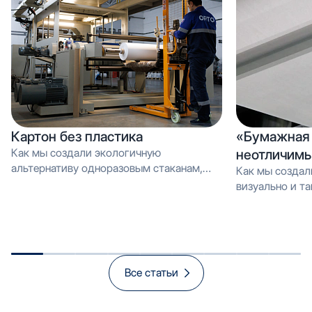
Картон без пластика
«Бумажная 
Как мы создали экологичную
неотличимы
альтернативу одноразовым стаканам,
Как мы создал
которую можно перерабатывать как
визуально и тактильно неотличимое от
обычную макулатуру Вместо PE-
эмали, но в 3 
покрытия — эмульсия: как мы загрузили
производстве и
новую линию продуктом, который
спасает экологию и открывает рынок
«зелёной» упаковки
Все статьи