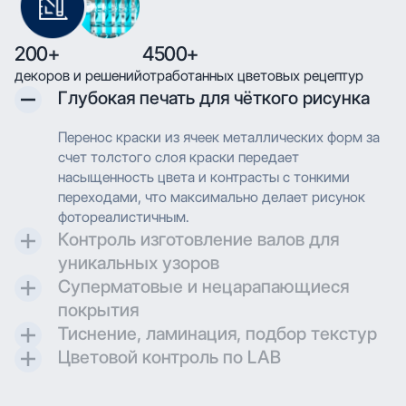
200+
4500+
декоров и решений
отработанных цветовых рецептур
Глубокая печать для чёткого рисунка
Перенос краски из ячеек металлических форм за
счет толстого слоя краски передает
насыщенность цвета и контрасты с тонкими
переходами, что максимально делает рисунок
фотореалистичным.
Контроль изготовление валов для
уникальных узоров
Суперматовые и нецарапающиеся
Контроль и разработка технических параметров
покрытия
для гравировки позволяют максимально
Тиснение, ламинация, подбор текстур
воссоздавать дизайн при печати.
Создаем матовые и суперматовые поверхности с
Цветовой контроль по LAB
дополнительной защитой для трендовых
Применяем технологию глубокой печати с
проектов.
высоким разрешением, что позволяет
Применяем технологию глубокой печати с