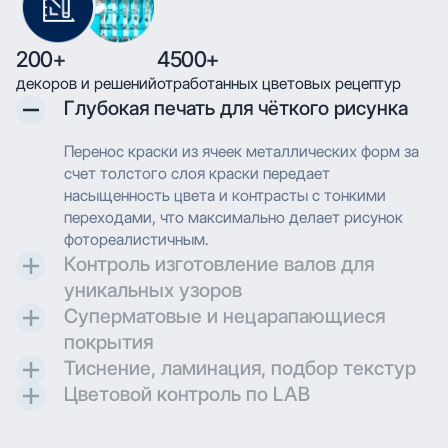
200+
4500+
декоров и решений
отработанных цветовых рецептур
Глубокая печать для чёткого рисунка
Перенос краски из ячеек металлических форм за
счет толстого слоя краски передает
насыщенность цвета и контрасты с тонкими
переходами, что максимально делает рисунок
фотореалистичным.
Контроль изготовление валов для
уникальных узоров
Суперматовые и нецарапающиеся
Контроль и разработка технических параметров
покрытия
для гравировки позволяют максимально
Тиснение, ламинация, подбор текстур
воссоздавать дизайн при печати.
Создаем матовые и суперматовые поверхности с
Цветовой контроль по LAB
дополнительной защитой для трендовых
Применяем технологию глубокой печати с
проектов.
высоким разрешением, что позволяет
Применяем технологию глубокой печати с