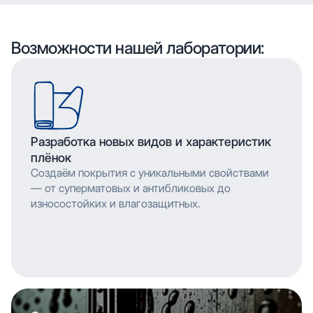
воспроизводить сложные узоры и текстуры с
высоким разрешением, что позволяет
мельчайшими деталями. Многослойное нанесение
воспроизводить сложные узоры и текстуры с
обеспечивает насыщенность цвета и
мельчайшими деталями. Многослойное нанесение
Возможности нашей лаборатории:
долговечность изображения.
обеспечивает насыщенность цвета и
долговечность изображения.
Разработка новых видов и характеристик
плёнок
Создаём покрытия с уникальными свойствами
— от суперматовых и антибликовых до
износостойких и влагозащитных.