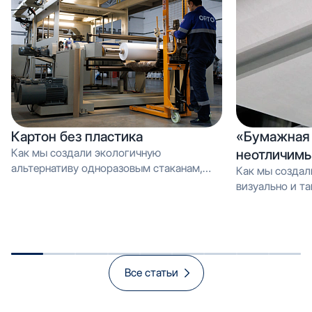
Картон без пластика
«Бумажная 
Как мы создали экологичную
неотличимы
альтернативу одноразовым стаканам,
Как мы создал
которую можно перерабатывать как
визуально и тактильно неотличимое от
обычную макулатуру Вместо PE-
эмали, но в 3 
покрытия — эмульсия: как мы загрузили
производстве и
новую линию продуктом, который
спасает экологию и открывает рынок
«зелёной» упаковки
Все статьи