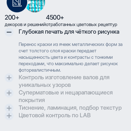
200+
4500+
декоров и решений
отработанных цветовых рецептур
Глубокая печать для чёткого рисунка
Перенос краски из ячеек металлических форм за
счет толстого слоя краски передает
насыщенность цвета и контрасты с тонкими
переходами, что максимально делает рисунок
фотореалистичным.
Контроль изготовление валов для
уникальных узоров
Суперматовые и нецарапающиеся
Контроль и разработка технических параметров
покрытия
для гравировки позволяют максимально
Тиснение, ламинация, подбор текстур
воссоздавать дизайн при печати.
Создаем матовые и суперматовые поверхности с
Цветовой контроль по LAB
дополнительной защитой для трендовых
Применяем технологию глубокой печати с
проектов.
высоким разрешением, что позволяет
Применяем технологию глубокой печати с