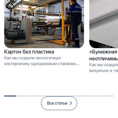
Картон без пластика
«Бумажная 
Как мы создали экологичную
неотличимы
альтернативу одноразовым стаканам,
Как мы создал
которую можно перерабатывать как
визуально и тактильно неотличимое от
обычную макулатуру Вместо PE-
эмали, но в 3 
покрытия — эмульсия: как мы загрузили
производстве и
новую линию продуктом, который
спасает экологию и открывает рынок
«зелёной» упаковки
Все статьи