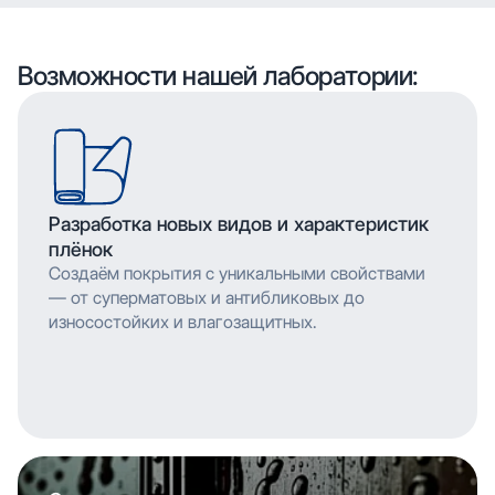
воспроизводить сложные узоры и текстуры с
высоким разрешением, что позволяет
мельчайшими деталями. Многослойное нанесение
воспроизводить сложные узоры и текстуры с
обеспечивает насыщенность цвета и
мельчайшими деталями. Многослойное нанесение
Возможности нашей лаборатории:
долговечность изображения.
обеспечивает насыщенность цвета и
долговечность изображения.
Разработка новых видов и характеристик
плёнок
Создаём покрытия с уникальными свойствами
— от суперматовых и антибликовых до
износостойких и влагозащитных.