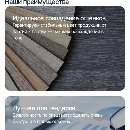
Наши преимущества
Идеальное совпадение оттенков
Гарантируем стабильный цвет продукции от
партии к партии — никаких расхождений в
тоне.
Лучшее для тендеров
Возможность по спецзаказу сделать очень
быстро и в любых объемах.