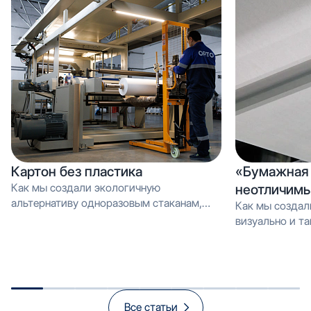
Картон без пластика
«Бумажная 
Как мы создали экологичную
неотличимы
альтернативу одноразовым стаканам,
Как мы создал
которую можно перерабатывать как
визуально и тактильно неотличимое от
обычную макулатуру Вместо PE-
эмали, но в 3 
покрытия — эмульсия: как мы загрузили
производстве и
новую линию продуктом, который
спасает экологию и открывает рынок
«зелёной» упаковки
Все статьи