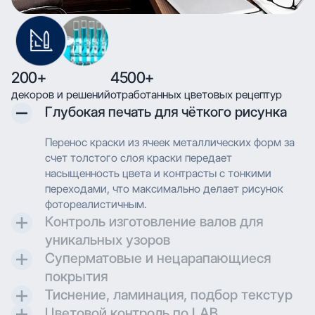
200+
4500+
декоров и решений
отработанных цветовых рецептур
Глубокая печать для чёткого рисунка
Перенос краски из ячеек металлических форм за
счет толстого слоя краски передает
насыщенность цвета и контрасты с тонкими
переходами, что максимально делает рисунок
фотореалистичным.
Контроль изготовление валов для
уникальных узоров
Суперматовые и нецарапающиеся
Контроль и разработка технических параметров
покрытия
для гравировки позволяют максимально
Тиснение, ламинация, подбор текстур
воссоздавать дизайн при печати.
Создаем матовые и суперматовые поверхности с
Цветовой контроль по LAB