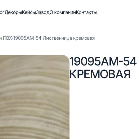
ог
Декоры
Кейсы
Завод
О компании
Контакты
и ПВХ
19095АМ-54 Лиственница кремовая
19095АМ-5
КРЕМОВАЯ