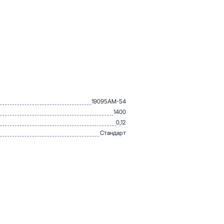
19095АМ-54
1400
0,12
Стандарт