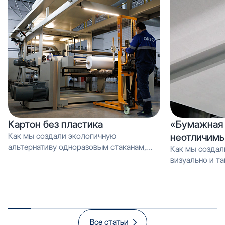
Картон без пластика
«Бумажная 
Как мы создали экологичную
неотличимы
альтернативу одноразовым стаканам,
Как мы создал
которую можно перерабатывать как
визуально и тактильно неотличимое от
обычную макулатуру Вместо PE-
эмали, но в 3 
покрытия — эмульсия: как мы загрузили
производстве и
новую линию продуктом, который
спасает экологию и открывает рынок
«зелёной» упаковки
Все статьи