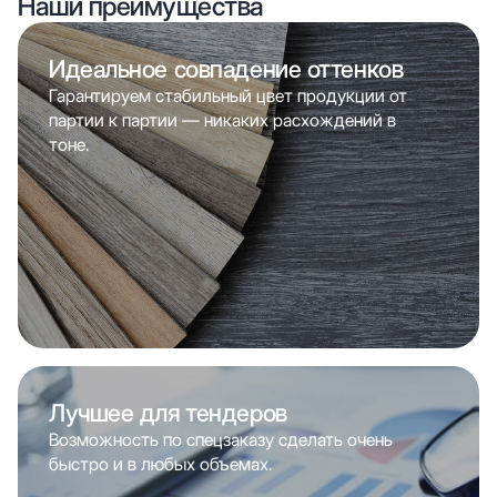
Наши преимущества
Идеальное совпадение оттенков
Гарантируем стабильный цвет продукции от
партии к партии — никаких расхождений в
тоне.
Лучшее для тендеров
Возможность по спецзаказу сделать очень
быстро и в любых объемах.