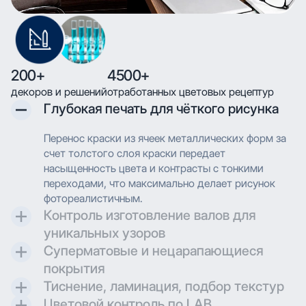
200+
4500+
декоров и решений
отработанных цветовых рецептур
Глубокая печать для чёткого рисунка
Перенос краски из ячеек металлических форм за
счет толстого слоя краски передает
насыщенность цвета и контрасты с тонкими
переходами, что максимально делает рисунок
фотореалистичным.
Контроль изготовление валов для
уникальных узоров
Суперматовые и нецарапающиеся
Контроль и разработка технических параметров
покрытия
для гравировки позволяют максимально
Тиснение, ламинация, подбор текстур
воссоздавать дизайн при печати.
Создаем матовые и суперматовые поверхности с
Цветовой контроль по LAB