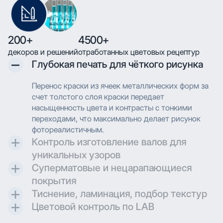
200+
4500+
декоров и решений
отработанных цветовых рецептур
Глубокая печать для чёткого рисунка
Перенос краски из ячеек металлических форм за
счет толстого слоя краски передает
насыщенность цвета и контрасты с тонкими
переходами, что максимально делает рисунок
фотореалистичным.
Контроль изготовление валов для
уникальных узоров
Суперматовые и нецарапающиеся
Контроль и разработка технических параметров
покрытия
для гравировки позволяют максимально
Тиснение, ламинация, подбор текстур
воссоздавать дизайн при печати.
Создаем матовые и суперматовые поверхности с
Цветовой контроль по LAB
дополнительной защитой для трендовых
Применяем технологию глубокой печати с