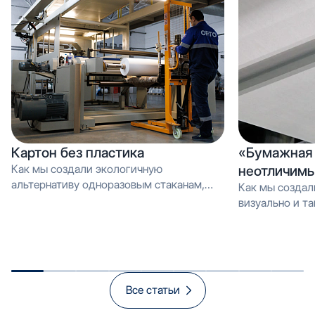
Картон без пластика
«Бумажная 
Как мы создали экологичную
неотличимы
альтернативу одноразовым стаканам,
Как мы создал
которую можно перерабатывать как
визуально и тактильно неотличимое от
обычную макулатуру Вместо PE-
эмали, но в 3 
покрытия — эмульсия: как мы загрузили
производстве и
новую линию продуктом, который
спасает экологию и открывает рынок
«зелёной» упаковки
Все статьи