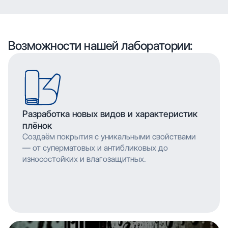
проектов.
высоким разрешением, что позволяет
Применяем технологию глубокой печати с
воспроизводить сложные узоры и текстуры с
высоким разрешением, что позволяет
мельчайшими деталями. Многослойное нанесение
воспроизводить сложные узоры и текстуры с
обеспечивает насыщенность цвета и
мельчайшими деталями. Многослойное нанесение
Возможности нашей лаборатории:
долговечность изображения.
обеспечивает насыщенность цвета и
долговечность изображения.
Разработка новых видов и характеристик
плёнок
Создаём покрытия с уникальными свойствами
— от суперматовых и антибликовых до
износостойких и влагозащитных.