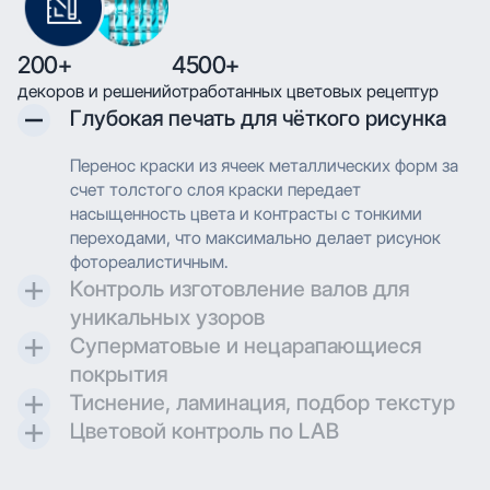
200+
4500+
декоров и решений
отработанных цветовых рецептур
Глубокая печать для чёткого рисунка
Перенос краски из ячеек металлических форм за
счет толстого слоя краски передает
насыщенность цвета и контрасты с тонкими
переходами, что максимально делает рисунок
фотореалистичным.
Контроль изготовление валов для
уникальных узоров
Суперматовые и нецарапающиеся
Контроль и разработка технических параметров
покрытия
для гравировки позволяют максимально
Тиснение, ламинация, подбор текстур
воссоздавать дизайн при печати.
Создаем матовые и суперматовые поверхности с
Цветовой контроль по LAB
дополнительной защитой для трендовых
Применяем технологию глубокой печати с
проектов.
высоким разрешением, что позволяет
Применяем технологию глубокой печати с