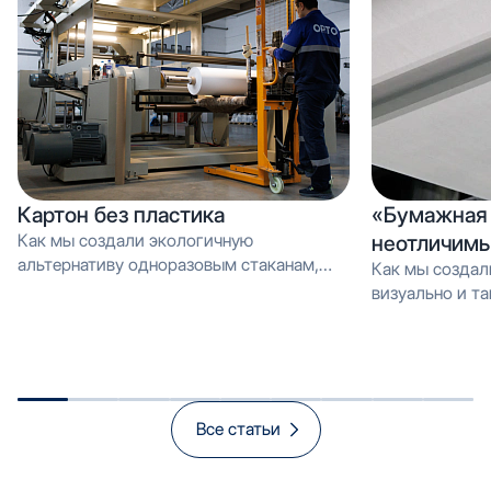
Картон без пластика
«Бумажная 
Как мы создали экологичную
неотличимы
альтернативу одноразовым стаканам,
Как мы создал
которую можно перерабатывать как
визуально и тактильно неотличимое от
обычную макулатуру Вместо PE-
эмали, но в 3 
покрытия — эмульсия: как мы загрузили
производстве и
новую линию продуктом, который
спасает экологию и открывает рынок
«зелёной» упаковки
Все статьи