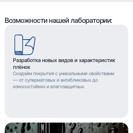
воспроизводить сложные узоры и текстуры с
высоким разрешением, что позволяет
мельчайшими деталями. Многослойное нанесение
воспроизводить сложные узоры и текстуры с
обеспечивает насыщенность цвета и
мельчайшими деталями. Многослойное нанесение
Возможности нашей лаборатории:
долговечность изображения.
обеспечивает насыщенность цвета и
долговечность изображения.
Разработка новых видов и характеристик
плёнок
Создаём покрытия с уникальными свойствами
— от суперматовых и антибликовых до
износостойких и влагозащитных.