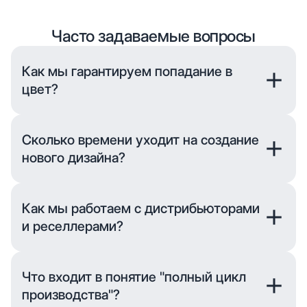
Часто задаваемые вопросы
Как мы гарантируем попадание в
цвет?
Это один из главных вопросов наших клиентов. Мы
гарантируем идеальное совпадение цвета
Сколько времени уходит на создание
благодаря:
нового дизайна?
– Собственной лаборатории — разработка и
контроль рецептуры
От идеи до производства:
– Технологии каландра — прецизионное нанесение
– 1-2 недели — если используется готовый
Как мы работаем с дистрибьюторами
на нужную глубину
инструмент (не нужно создавать валы)
– Глубокой печати дизайна — стабильность
и реселлерами?
– 2-4 недели — стандартный срок для большинства
оттенков от партии к партии
проектов
– Ламинации и тиснению — финальная обработка с
Для дистрибьюторов:
– До 3-x месяцев — если требуется создание новых
контролем качества
– Прямой контракт с производителем полного цикла
Что входит в понятие "полный цикл
валов для уникального дизайна
(без посредников)
производства"?
– Совместная маркетинговая поддержка в регионах