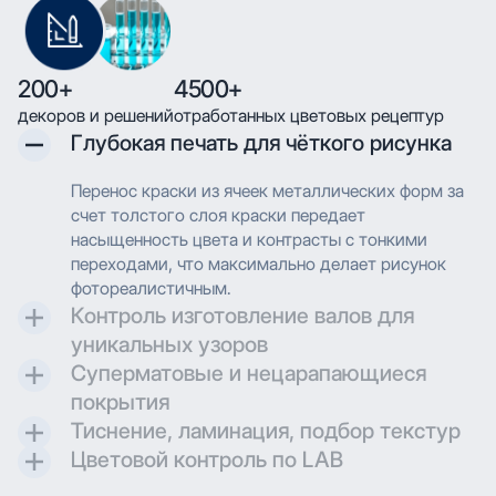
200+
4500+
декоров и решений
отработанных цветовых рецептур
Глубокая печать для чёткого рисунка
Перенос краски из ячеек металлических форм за
счет толстого слоя краски передает
насыщенность цвета и контрасты с тонкими
переходами, что максимально делает рисунок
фотореалистичным.
Контроль изготовление валов для
уникальных узоров
Суперматовые и нецарапающиеся
Контроль и разработка технических параметров
покрытия
для гравировки позволяют максимально
Тиснение, ламинация, подбор текстур
воссоздавать дизайн при печати.
Создаем матовые и суперматовые поверхности с
Цветовой контроль по LAB
дополнительной защитой для трендовых
Применяем технологию глубокой печати с