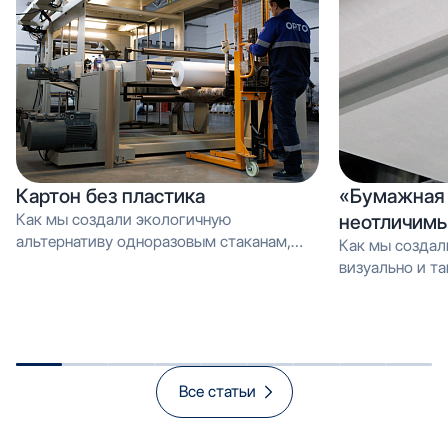
Картон без пластика
«Бумажная 
Как мы создали экологичную
неотличимы
альтернативу одноразовым стаканам,
Как мы создал
которую можно перерабатывать как
визуально и тактильно неотличимое от
обычную макулатуру Вместо PE-
эмали, но в 3 
покрытия — эмульсия: как мы загрузили
производстве и
новую линию продуктом, который
спасает экологию и открывает рынок
«зелёной» упаковки
Все статьи