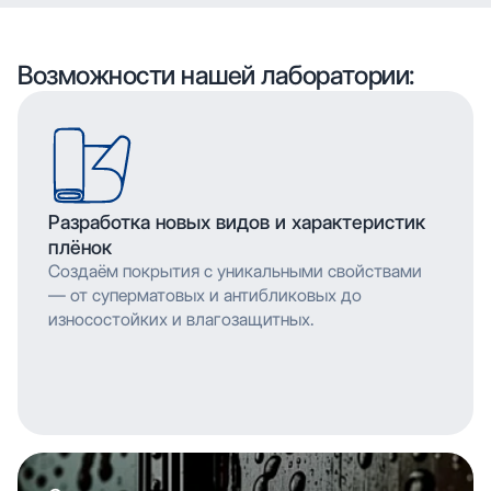
воспроизводить сложные узоры и текстуры с
высоким разрешением, что позволяет
мельчайшими деталями. Многослойное нанесение
воспроизводить сложные узоры и текстуры с
обеспечивает насыщенность цвета и
мельчайшими деталями. Многослойное нанесение
Возможности нашей лаборатории:
долговечность изображения.
обеспечивает насыщенность цвета и
долговечность изображения.
Разработка новых видов и характеристик
плёнок
Создаём покрытия с уникальными свойствами
— от суперматовых и антибликовых до
износостойких и влагозащитных.