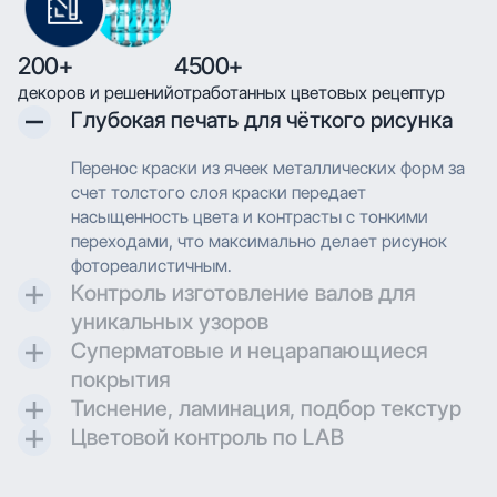
200+
4500+
декоров и решений
отработанных цветовых рецептур
Глубокая печать для чёткого рисунка
Перенос краски из ячеек металлических форм за
счет толстого слоя краски передает
насыщенность цвета и контрасты с тонкими
переходами, что максимально делает рисунок
фотореалистичным.
Контроль изготовление валов для
уникальных узоров
Суперматовые и нецарапающиеся
Контроль и разработка технических параметров
покрытия
для гравировки позволяют максимально
Тиснение, ламинация, подбор текстур
воссоздавать дизайн при печати.
Создаем матовые и суперматовые поверхности с
Цветовой контроль по LAB
дополнительной защитой для трендовых
Применяем технологию глубокой печати с
проектов.
высоким разрешением, что позволяет
Применяем технологию глубокой печати с